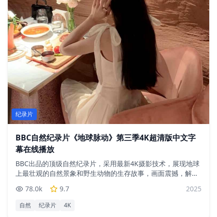
纪录片
BBC自然纪录片《地球脉动》第三季4K超清版中文字
幕在线播放
BBC出品的顶级自然纪录片，采用最新4K摄影技术，展现地球
上最壮观的自然景象和野生动物的生存故事，画面震撼，解说
专业
78.0
k
9.7
2025
自然
纪录片
4K