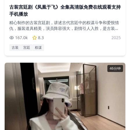
古装宫廷剧《凤凰于飞》全集高清版免费在线观看支持
手机播放
精心制作的古装宫廷剧，讲述古代宫廷中的权谋斗争和爱恨情
仇，服装道具精美，演员阵容强大，剧情引人入胜，是古装剧
的经典之作
167.0
k
8.3
2025
古装
宫廷
权谋
46分钟