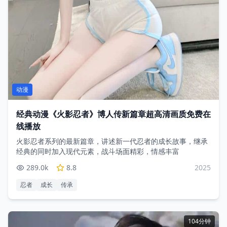
动漫
经典动漫《火影忍者》博人传新篇章超高清画质免费在
线播放
火影忍者系列的最新篇章，讲述新一代忍者的成长故事，继承
经典的同时加入现代元素，战斗场面精彩，情感丰富
289.0
k
8.8
2025
忍者
成长
传承
104分钟