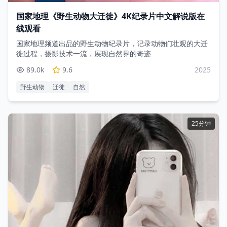
国家地理《野生动物大迁徙》4K纪录片中文解说版在
线观看
国家地理频道出品的野生动物纪录片，记录动物们壮观的大迁
徙过程，摄影技术一流，展现自然界的奇迹
89.0
k
9.6
2025
野生动物
迁徙
自然
25分钟