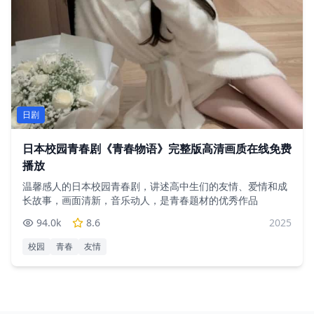
日剧
日本校园青春剧《青春物语》完整版高清画质在线免费
播放
温馨感人的日本校园青春剧，讲述高中生们的友情、爱情和成
长故事，画面清新，音乐动人，是青春题材的优秀作品
94.0
k
8.6
2025
校园
青春
友情