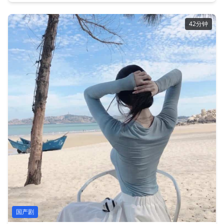
42分钟
国产剧