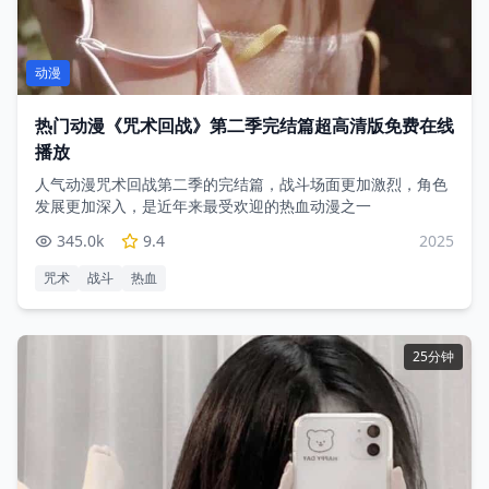
动漫
热门动漫《咒术回战》第二季完结篇超高清版免费在线
播放
人气动漫咒术回战第二季的完结篇，战斗场面更加激烈，角色
发展更加深入，是近年来最受欢迎的热血动漫之一
345.0
k
9.4
2025
咒术
战斗
热血
25分钟