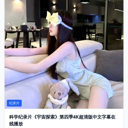
纪录片
科学纪录片《宇宙探索》第四季4K超清版中文字幕在
线播放