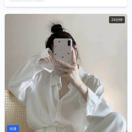
24分钟
动漫