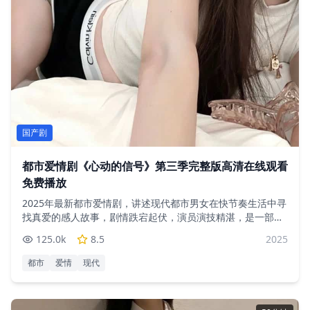
国产剧
都市爱情剧《心动的信号》第三季完整版高清在线观看
免费播放
2025年最新都市爱情剧，讲述现代都市男女在快节奏生活中寻
找真爱的感人故事，剧情跌宕起伏，演员演技精湛，是一部不
可错过的优质国产剧
125.0
k
8.5
2025
都市
爱情
现代