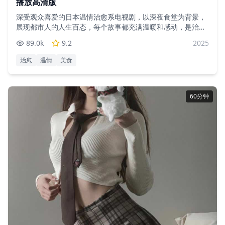
播放高清版
深受观众喜爱的日本温情治愈系电视剧，以深夜食堂为背景，
展现都市人的人生百态，每个故事都充满温暖和感动，是治愈
心灵的经典之作
89.0
k
9.2
2025
治愈
温情
美食
60分钟