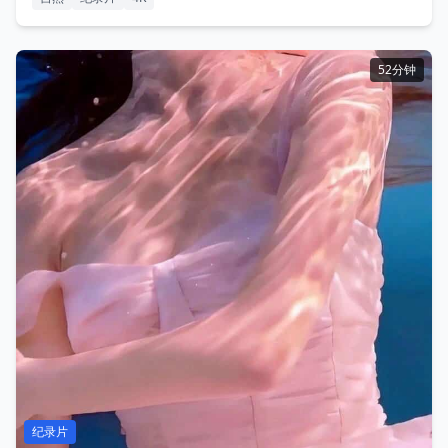
52分钟
纪录片