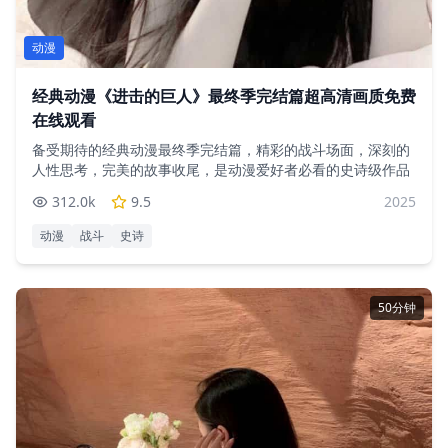
动漫
经典动漫《进击的巨人》最终季完结篇超高清画质免费
在线观看
备受期待的经典动漫最终季完结篇，精彩的战斗场面，深刻的
人性思考，完美的故事收尾，是动漫爱好者必看的史诗级作品
312.0
k
9.5
2025
动漫
战斗
史诗
50分钟