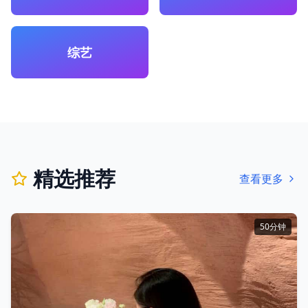
综艺
精选推荐
查看更多
50分钟