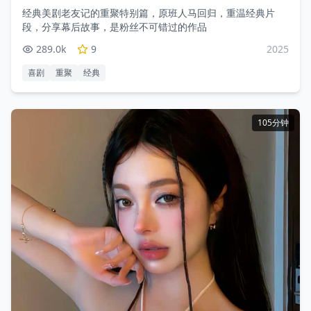
经典美剧老友记的重聚特别篇，原班人马回归，重温经典片
段，分享幕后故事，是粉丝不可错过的作品
289.0
k
9
2025
喜剧
重聚
经典
105分钟