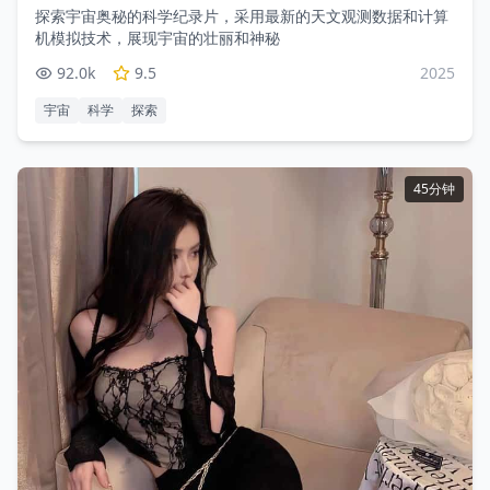
探索宇宙奥秘的科学纪录片，采用最新的天文观测数据和计算
机模拟技术，展现宇宙的壮丽和神秘
92.0
k
9.5
2025
宇宙
科学
探索
45分钟