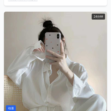
24分钟
动漫