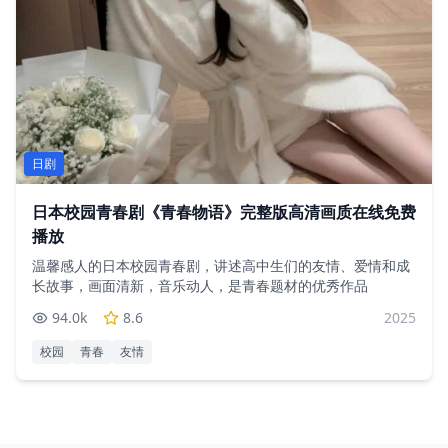
日剧
日本校园青春剧《青春物语》完整版高清画质在线免费
播放
温馨感人的日本校园青春剧，讲述高中生们的友情、爱情和成
长故事，画面清新，音乐动人，是青春题材的优秀作品
94.0
k
8.6
2025
校园
青春
友情