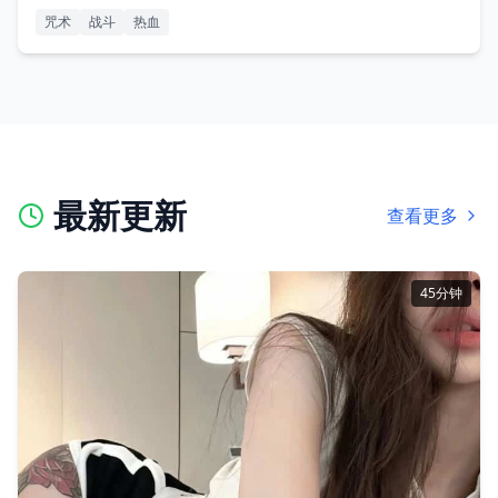
咒术
战斗
热血
最新更新
查看更多
45分钟