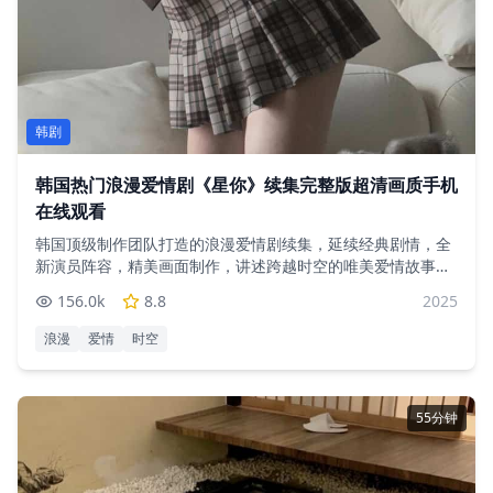
韩剧
韩国热门浪漫爱情剧《星你》续集完整版超清画质手机
在线观看
韩国顶级制作团队打造的浪漫爱情剧续集，延续经典剧情，全
新演员阵容，精美画面制作，讲述跨越时空的唯美爱情故事，
感动无数观众
156.0
k
8.8
2025
浪漫
爱情
时空
55分钟