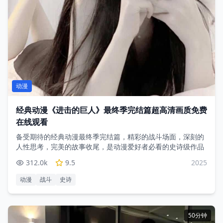
动漫
经典动漫《进击的巨人》最终季完结篇超高清画质免费
在线观看
备受期待的经典动漫最终季完结篇，精彩的战斗场面，深刻的
人性思考，完美的故事收尾，是动漫爱好者必看的史诗级作品
312.0
k
9.5
2025
动漫
战斗
史诗
50分钟