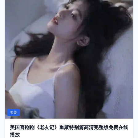
美剧
美国喜剧剧《老友记》重聚特别篇高清完整版免费在线
播放