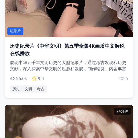
纪录片
历史纪录片《中华文明》第五季全集4K画质中文解说
在线播放
展现中华五千年文明历史的大型纪录片，通过考古发现和历史
文献，深入探索中华文明的起源和发展，制作精良，内容丰富
56.0
k
9.4
2025
历史
文明
考古
24分钟