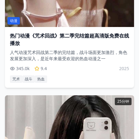
动漫
热门动漫《咒术回战》第二季完结篇超高清版免费在线
播放
人气动漫咒术回战第二季的完结篇，战斗场面更加激烈，角色
发展更加深入，是近年来最受欢迎的热血动漫之一
345.0
k
9.4
2025
咒术
战斗
热血
25分钟